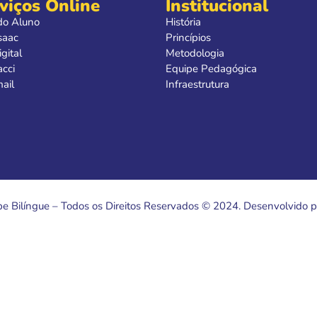
viços Online
Institucional
do Aluno
História
saac
Princípios
gital
Metodologia
acci
Equipe Pedagógica
ail
Infraestrutura
e Bilíngue – Todos os Direitos Reservados © 2024. Desenvolvido p