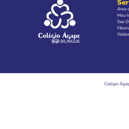
Ser
Área 
Meu I
Sae Di
Fibon
Webm
Colégio Ágap