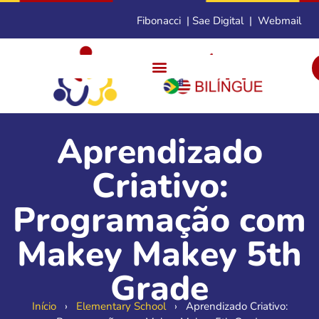
Fibonacci
|
Sae Digital
|
Webmail
Aprendizado
Criativo:
Programação com
Makey Makey 5th
Grade
Início
›
Elementary School
›
Aprendizado Criativo: