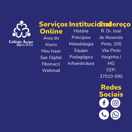
Serviços
Institucional
Endereço
Online
História
R. Dr. José
Princípios
de Resende
Área do
Metodologia
Pinto, 200
Aluno
Equipe
Vila Pinto
Meu Isaac
Pedagógica
Varginha /
Sae Digital
Infraestrutura
MG
Fibonacci
CEP:
Webmail
37010-590
Redes
Sociais