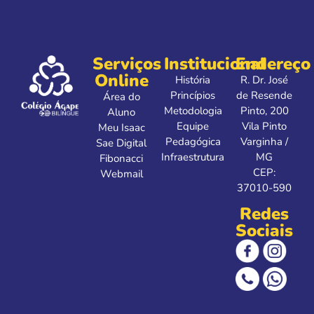
Serviços
Institucional
Endereço
Online
História
R. Dr. José
Princípios
de Resende
Área do
Metodologia
Pinto, 200
Aluno
Equipe
Vila Pinto
Meu Isaac
Pedagógica
Varginha /
Sae Digital
Infraestrutura
MG
Fibonacci
CEP:
Webmail
37010-590
Redes
Sociais