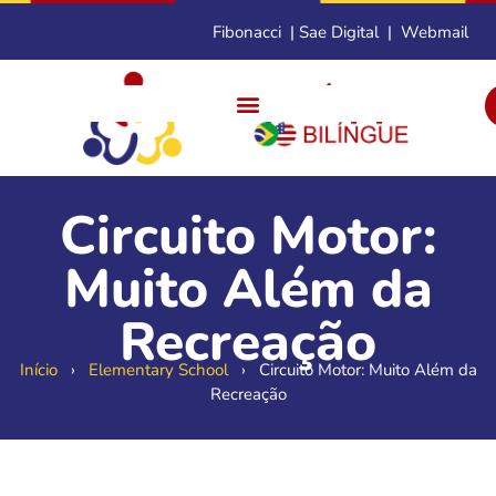
Fibonacci
|
Sae Digital
|
Webmail
Circuito Motor:
Muito Além da
Recreação
Início
›
Elementary School
›
Circuito Motor: Muito Além da
Recreação