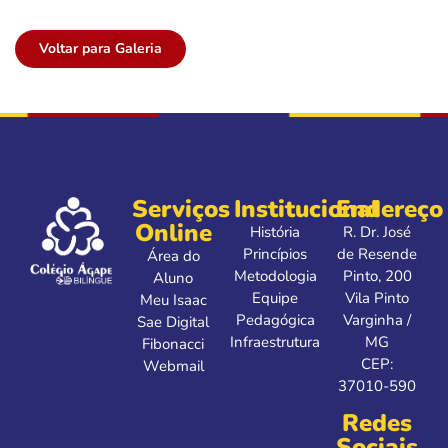
Voltar para Galeria
Serviços
Institucional
Endereço
Online
História
R. Dr. José
Princípios
de Resende
Área do
Metodologia
Pinto, 200
Aluno
Equipe
Vila Pinto
Meu Isaac
Pedagógica
Varginha /
Sae Digital
Infraestrutura
MG
Fibonacci
CEP:
Webmail
37010-590
Redes
Sociais