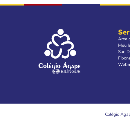
Ser
Área 
Meu I
Sae Di
Fibon
Webm
Colégio Ágap