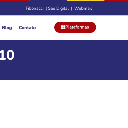
Fibonacci
|
Sae Digital
|
Webmail
Blog
Contato
Plataformas
/10