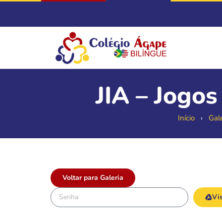
JIA – Jogo
Início
›
Gale
Voltar para Galeria
Vis