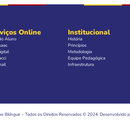
viços Online
Institucional
do Aluno
História
saac
Princípios
gital
Metodologia
acci
Equipe Pedagógica
ail
Infraestrutura
e Bilíngue – Todos os Direitos Reservados © 2024. Desenvolvido p