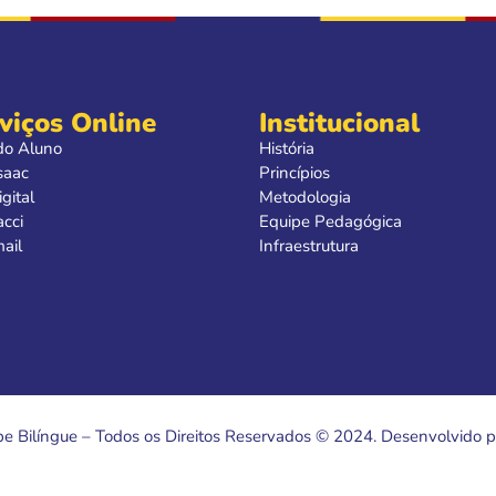
viços Online
Institucional
do Aluno
História
saac
Princípios
gital
Metodologia
acci
Equipe Pedagógica
ail
Infraestrutura
e Bilíngue – Todos os Direitos Reservados © 2024. Desenvolvido p