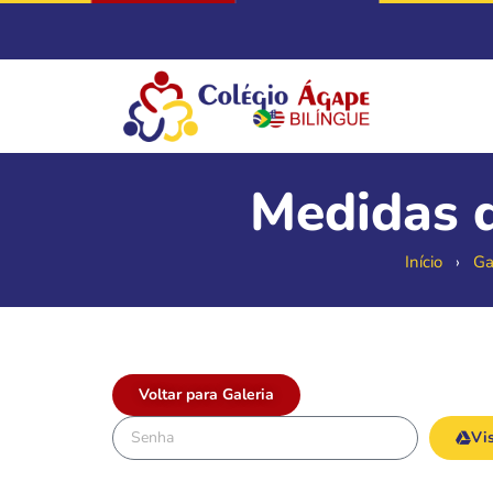
Medidas 
Início
›
Ga
Voltar para Galeria
Vis